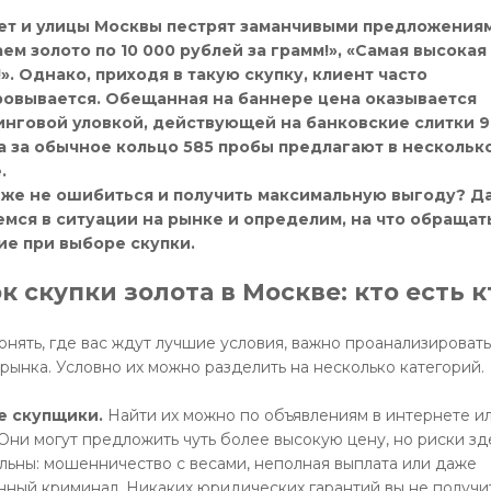
ет и улицы Москвы пестрят заманчивыми предложениям
ем золото по 10 000 рублей за грамм!», «Самая высокая
». Однако, приходя в такую скупку, клиент часто
ровывается. Обещанная на баннере цена оказывается
инговой уловкой, действующей на банковские слитки 
а за обычное кольцо 585 пробы предлагают в нескольк
.
к же не ошибиться и получить максимальную выгоду? Д
мся в ситуации на рынке и определим, на что обращат
ие при выборе скупки.
к скупки золота в Москве: кто есть к
онять, где вас ждут лучшие условия, важно проанализировать
 рынка. Условно их можно разделить на несколько категорий.
е скупщики.
Найти их можно по объявлениям в интернете и
 Они могут предложить чуть более высокую цену, но риски зд
льны: мошенничество с весами, неполная выплата или даже
нный криминал. Никаких юридических гарантий вы не получи