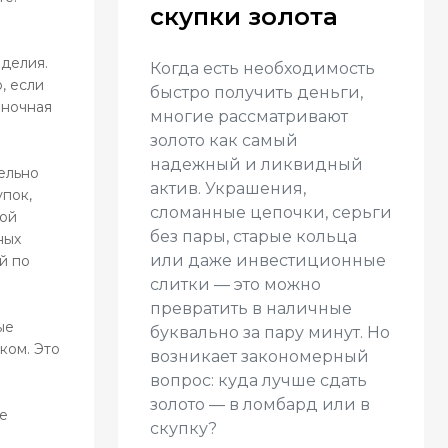
скупки золота
зделия.
Когда есть необходимость
, если
быстро получить деньги,
еночная
многие рассматривают
золото как самый
надежный и ликвидный
ельно
актив. Украшения,
упок,
сломанные цепочки, серьги
ной
без пары, старые кольца
ных
или даже инвестиционные
й по
слитки — это можно
превратить в наличные
ые
буквально за пару минут. Но
ком. Это
возникает закономерный
вопрос: куда лучше сдать
золото — в ломбард или в
е
скупку?