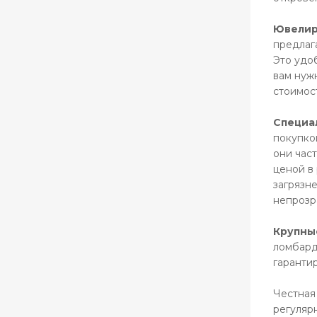
Ювелирн
предлаг
Это удо
вам нуж
стоимост
Специа
покупко
они час
ценой в
загрязн
непрозр
Крупны
ломбард
гаранти
Честная
регуляр