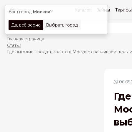
Москва
Каталог
Займы
Тарифы
Ваш город
Москва
?
Да, всё верно
Выбрать город
Главная страница
Статьи
Где выгодно продать золото в Москве: сравниваем цены 
06.05.
Где
Мос
выб