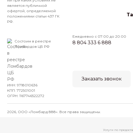
ни при каких условиях не
является публичной
офертой, определяемой
Т
положениями статьи 437 ГК
РФ.
Ежедневно с 07:00 до 20:00
Состоим в реестре
8 804 333 6 888
Ломбардов ЦБ РФ
Заказать звонок
ИНН: 9718010636
КПП: 772501001
ОГРН: 1167746522272
2026, ООО «Ломбард 888». Все права защищены.
Услуги по предост