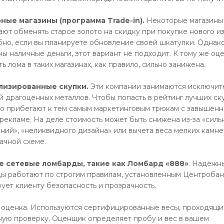
ые магазины (программа Trade-in).
Некоторые магазины
ают обменять старое золото на скидку при покупке нового и
бно, если вы планируете обновление своей шкатулки. Однако
ны наличные деньги, этот вариант не подходит. К тому же оц
ь лома в таких магазинах, как правило, сильно занижена.
лизированные скупки.
Эти компании занимаются исключит
й драгоценных металлов. Чтобы попасть в рейтинг лучших ск
то прибегают к тем самым маркетинговым трюкам с завышен
 рекламе. На деле стоимость может быть снижена из-за «силь
ений», «неликвидного дизайна» или вычета веса мелких камне
ачной схеме.
е сетевые ломбарды, такие как Ломбард «888»
. Надежн
ы работают по строгим правилам, установленным Центробан
рует клиенту безопасность и прозрачность.
 оценка. Используются сертифицированные весы, проходящи
ную проверку. Оценщик определяет пробу и вес в вашем