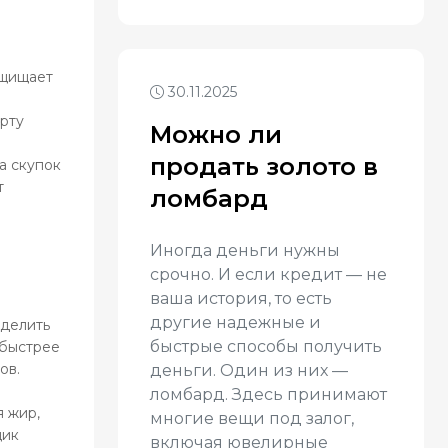
ащищает
30.11.2025
арту
Можно ли
продать золото в
а скупок
т
ломбард
Иногда деньги нужны
срочно. И если кредит — не
ваша история, то есть
другие надежные и
уделить
быстрые способы получить
 быстрее
ов.
деньги. Один из них —
ломбард. Здесь принимают
я жир,
многие вещи под залог,
щик
включая ювелирные