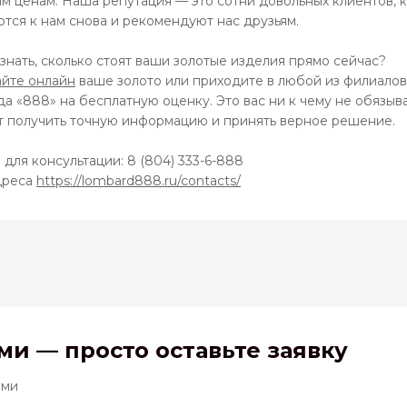
м ценам. Наша репутация — это сотни довольных клиентов, 
тся к нам снова и рекомендуют нас друзьям.
знать, сколько стоят ваши золотые изделия прямо сейчас?
йте онлайн
ваше золото или приходите в любой из филиало
а «888» на бесплатную оценку. Это вас ни к чему не обязыва
т получить точную информацию и принять верное решение.
для консультации: 8 (804) 333-6-888
дреса
https://lombard888.ru/contacts/
и — просто оставьте заявку
ами