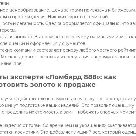
твии.
ное ценообразование. Цена за грамм привязана к биржевым
кам и пробе изделия. Никаких скрытых комиссий.
ность и легальность. Сделка оформляется официально, что з
тересы.
льная выплата. Вы получаете всю сумму наличными или на к
осле оценки и оформления документов.
такие компании составляют основу любого честного рейтинг
в Москве дорого, поскольку их репутация напрямую зависит о
 клиентов.
ты эксперта «Ломбард 888»: как
отовить золото к продаже
олучить действительно самую высокую скупку золота, стоит 
ко минут подготовке ваших изделий. Это позволит оценщику
е определить их стоимость, а вам — избежать спорных момент
е изделия от грязи. Со временем на украшениях скапливаетс
остатки косметики. Это добавляет лишний вес, который оцен