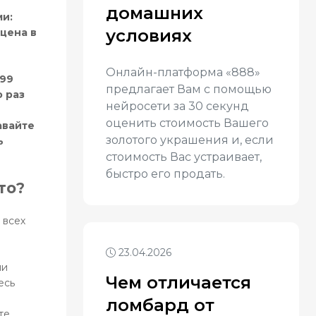
домашних
и:
условиях
 цена в
Онлайн-платформа «888»
999
предлагает Вам с помощью
о раз
нейросети за 30 секунд
оценить стоимость Вашего
авайте
золотого украшения и, если
ь
стоимость Вас устраивает,
быстро его продать.
то?
 всех
23.04.2026
ли
Чем отличается
есь
ломбард от
те.