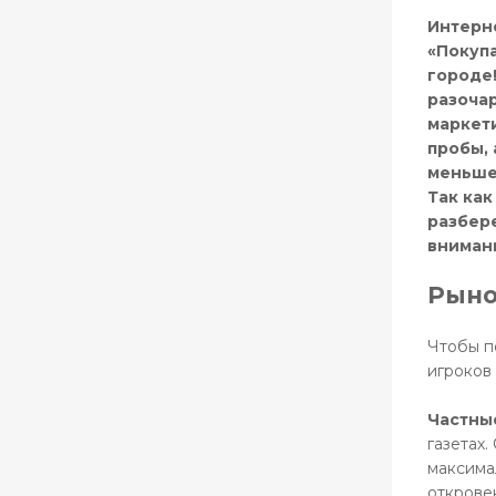
Интерн
«Покупа
городе!
разоча
маркет
пробы, 
меньше
Так ка
разбере
вниман
Рыно
Чтобы п
игроков
Частны
газетах.
максима
открове