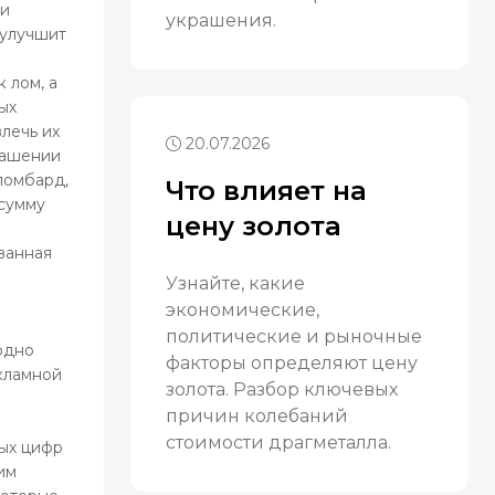
 и
украшения.
 улучшит
 лом, а
ых
лечь их
20.07.2026
крашении
 ломбард,
Что влияет на
 сумму
цену золота
рванная
Узнайте, какие
экономические,
политические и рыночные
одно
факторы определяют цену
екламной
золота. Разбор ключевых
причин колебаний
стоимости драгметалла.
ых цифр
им