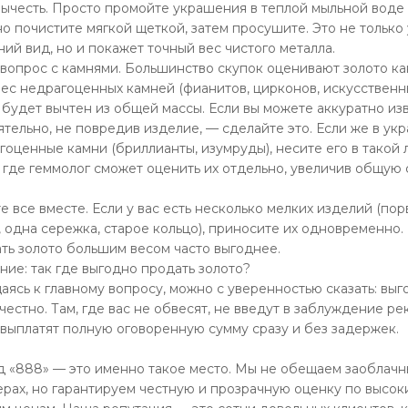
вычесть. Просто промойте украшения в теплой мыльной воде
но почистите мягкой щеткой, затем просушите. Это не только
ий вид, но и покажет точный вес чистого металла.
вопрос с камнями. Большинство скупок оценивают золото как
 вес недрагоценных камней (фианитов, цирконов, искусственн
 будет вычтен из общей массы. Если вы можете аккуратно изв
ятельно, не повредив изделие, — сделайте это. Если же в у
гоценные камни (бриллианты, изумруды), несите его в такой
, где геммолог сможет оценить их отдельно, увеличив общую
.
 все вместе. Если у вас есть несколько мелких изделий (по
, одна сережка, старое кольцо), приносите их одновременно.
ть золото большим весом часто выгоднее.
ние: так где выгодно продать золото?
аясь к главному вопросу, можно с уверенностью сказать: выг
 честно. Там, где вас не обвесят, не введут в заблуждение р
 выплатят полную оговоренную сумму сразу и без задержек.
 «888» — это именно такое место. Мы не обещаем заоблачн
ерах, но гарантируем честную и прозрачную оценку по высок