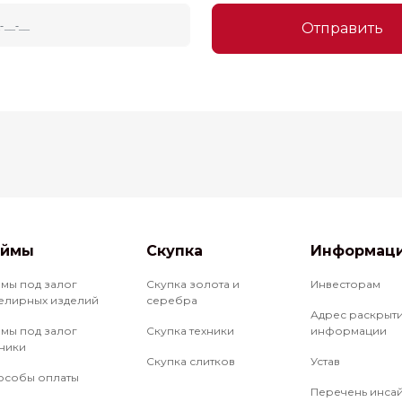
Отправить
аймы
Скупка
Информац
ймы под залог
Скупка золота и
Инвесторам
елирных изделий
серебра
Адрес раскрыт
ймы под залог
Скупка техники
информации
хники
Скупка слитков
Устав
особы оплаты
Перечень инса