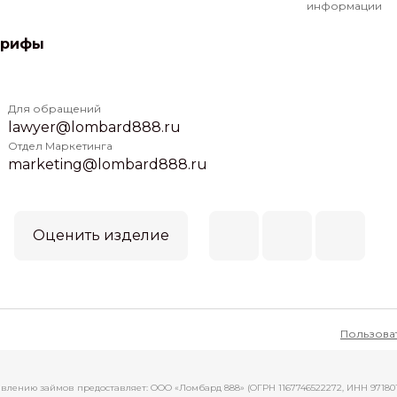
информации
арифы
Для обращений
lawyer@lombard888.ru
Отдел Маркетинга
marketing@lombard888.ru
Оценить изделие
Пользова
авлению займов предоставляет: ООО «Ломбард 888» (ОГРН 1167746522272, ИНН 97180