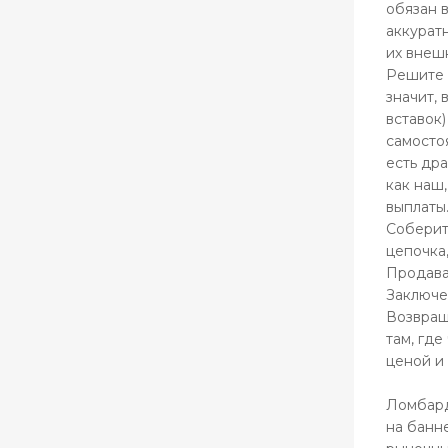
обязан 
аккурат
их внешн
Решите 
значит,
вставок)
самосто
есть дра
как наш
выплаты
Соберите
цепочка
Продава
Заключе
Возвращ
там, где
ценой и
Ломбард
на банн