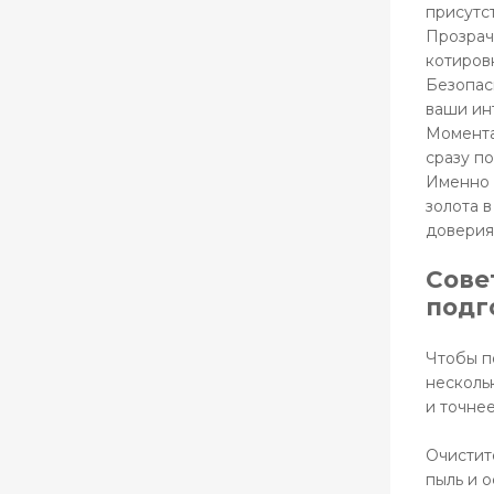
присутс
Прозрач
котиров
Безопас
ваши ин
Момента
сразу п
Именно 
золота 
доверия
Сове
подг
Чтобы п
несколь
и точне
Очистит
пыль и 