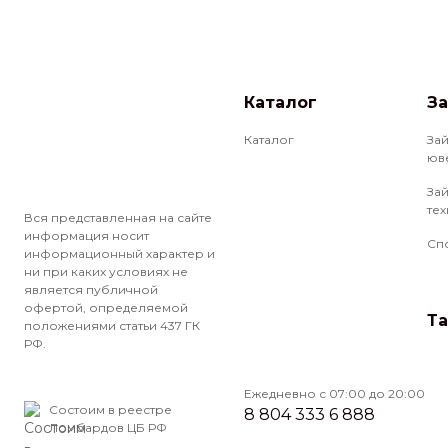
Каталог
З
Каталог
За
юв
За
те
Вся представленная на сайте
информация носит
Сп
информационный характер и
ни при каких условиях не
является публичной
офертой, определяемой
Т
положениями статьи 437 ГК
РФ.
Ежедневно с 07:00 до 20:00
Состоим в реестре
8 804 333 6 888
Ломбардов ЦБ РФ