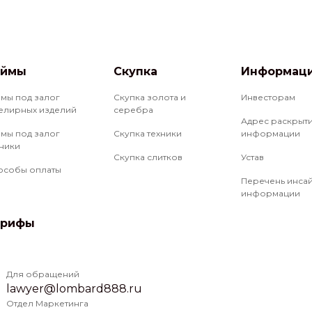
аймы
Скупка
Информац
ймы под залог
Скупка золота и
Инвесторам
елирных изделий
серебра
Адрес раскрыт
ймы под залог
Скупка техники
информации
хники
Скупка слитков
Устав
особы оплаты
Перечень инса
информации
арифы
Для обращений
lawyer@lombard888.ru
Отдел Маркетинга