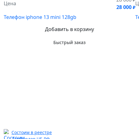
Цена
Ц
28 000
₽
Телефон iphone 13 mini 128gb
Т
Добавить в корзину
Быстрый заказ
Состоим в реестре
Ломбардов ЦБ РФ