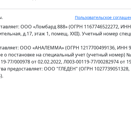
ы.
Пользовательское соглаше
тавляет: ООО «Ломбард 888» (ОГРН 1167746522272, ИНН
оительная, д.17, этаж 1, помещ. XXII). Учетный номер сп
ставляет: ООО «АНАЛЕММА» (ОГРН 1217700499136, ИНН 97
ение о постановке на специальный учет (учетный номер) 
9-77/000978 от 02.02.2022, Л003-00119-77/00282974 от 19
тва предоставляет: ООО "ГЛЕДЕН" (ОГРН 1027739051328,
).