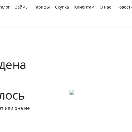
талог
Займы
Тарифы
Скупка
Клиентам
О нас
Новост
дена
алось
т или она не