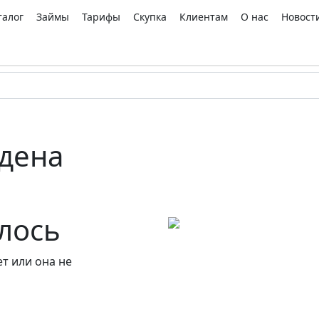
талог
Займы
Тарифы
Скупка
Клиентам
О нас
Новост
дена
алось
т или она не