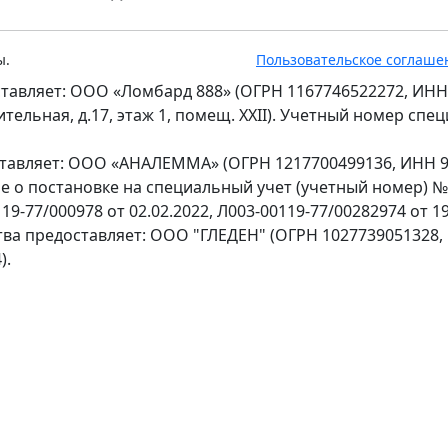
ы.
Пользовательское соглаше
тавляет: ООО «Ломбард 888» (ОГРН 1167746522272, ИНН
оительная, д.17, этаж 1, помещ. XXII). Учетный номер сп
ставляет: ООО «АНАЛЕММА» (ОГРН 1217700499136, ИНН 97
ение о постановке на специальный учет (учетный номер) 
9-77/000978 от 02.02.2022, Л003-00119-77/00282974 от 19
тва предоставляет: ООО "ГЛЕДЕН" (ОГРН 1027739051328,
).