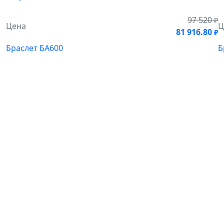
97 520
₽
Цена
Ц
81 916.80
₽
Браслет БА600
Б