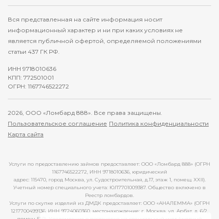
Вся представленная на сайте информация носит
информационный характер и ни при каких условиях не
является публичной офертой, определяемой положениями
статьи 437 ГК РФ.
ИНН 9718010636
КПП: 772501001
ОГРН: 1167746522272
2026, ООО «Ломбард 888». Все права защищены.
Пользовательское соглашение
Политика конфиденциальности
Карта сайта
Услуги по предоставлению займов предоставляет: ООО «Ломбард 888» (ОГРН
1167746522272, ИНН 9718010636, юридический
адрес: 115470, город Москва, ул. Судостроительная, д.17, этаж 1, помещ. XXII).
Учетный номер специального учета: ЮЛ7701009387. Общество включено в
Реестр ломбардов.
Услуги по скупке изделий из ДМДК предоставляет: ООО «АНАЛЕММА» (ОГРН
1217700499136, ИНН 9724060360, местонахождение: г. Москва, ул. Арбат, д. 6/2,
помещ. 51/1). Уведомление о постановке на специальный учет (учетный