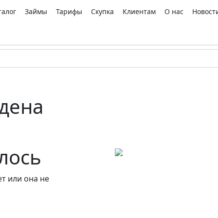
талог
Займы
Тарифы
Скупка
Клиентам
О нас
Новост
дена
алось
т или она не