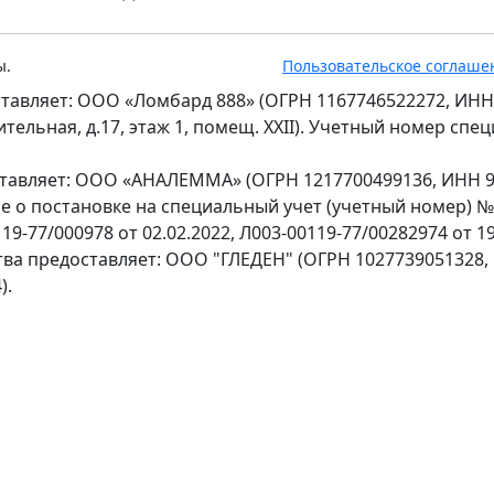
ы.
Пользовательское соглаше
тавляет: ООО «Ломбард 888» (ОГРН 1167746522272, ИНН
оительная, д.17, этаж 1, помещ. XXII). Учетный номер сп
ставляет: ООО «АНАЛЕММА» (ОГРН 1217700499136, ИНН 97
ение о постановке на специальный учет (учетный номер) 
9-77/000978 от 02.02.2022, Л003-00119-77/00282974 от 19
тва предоставляет: ООО "ГЛЕДЕН" (ОГРН 1027739051328,
).