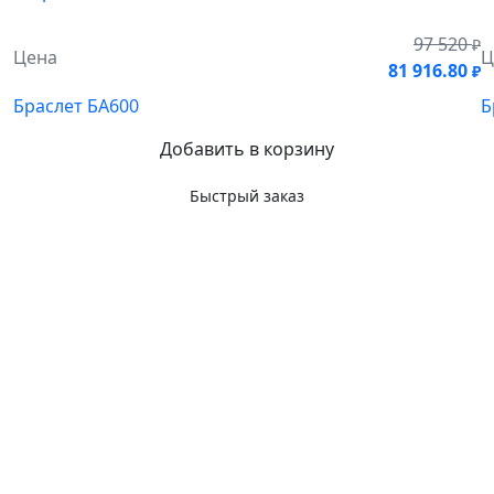
97 520
₽
Цена
Ц
81 916.80
₽
Браслет БА600
Б
Добавить в корзину
Быстрый заказ