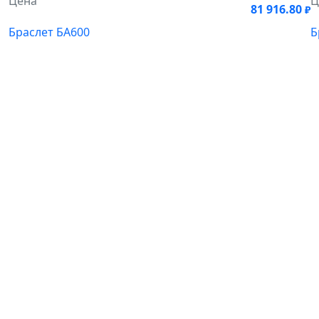
Цена
Ц
81 916.80
₽
Браслет БА600
Б