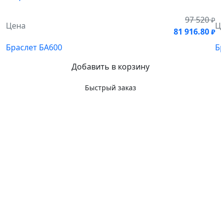
97 520
₽
Цена
Ц
81 916.80
₽
Браслет БА600
Б
Добавить в корзину
Быстрый заказ