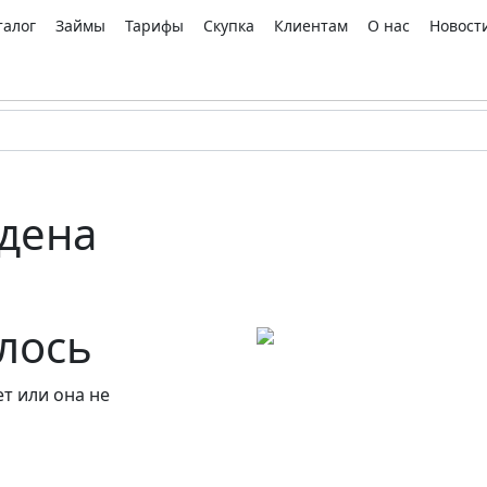
талог
Займы
Тарифы
Скупка
Клиентам
О нас
Новост
дена
алось
т или она не