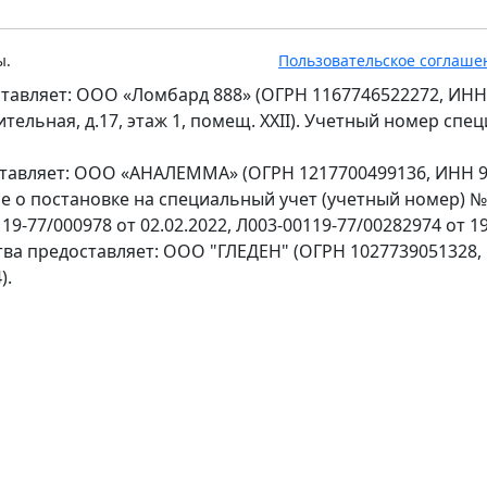
ы.
Пользовательское соглаше
тавляет: ООО «Ломбард 888» (ОГРН 1167746522272, ИНН
оительная, д.17, этаж 1, помещ. XXII). Учетный номер сп
ставляет: ООО «АНАЛЕММА» (ОГРН 1217700499136, ИНН 97
ение о постановке на специальный учет (учетный номер) 
9-77/000978 от 02.02.2022, Л003-00119-77/00282974 от 19
тва предоставляет: ООО "ГЛЕДЕН" (ОГРН 1027739051328,
).