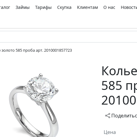
талог
Займы
Тарифы
Скупка
Клиентам
О нас
Новост
 золото 585 проба арт. 2010001857723
Колье
585 п
20100
Поделить
Цена