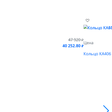
47 920
₽
Цена
40 252.80
₽
Кольцо КА406