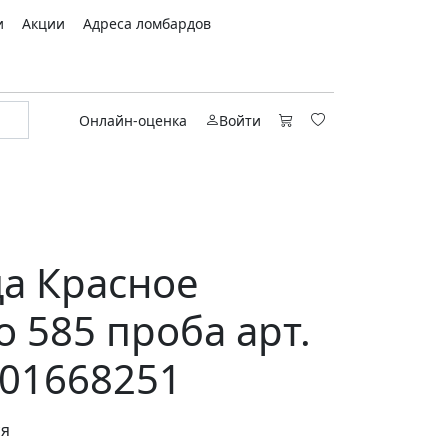
и
Акции
Адреса ломбардов
Онлайн-оценка
Войти
а Красное
о 585 проба арт.
01668251
ся