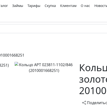
талог
Займы
Тарифы
Скупка
Клиентам
О нас
Новост
010001668251
Кольц
золот
20100
Поделить