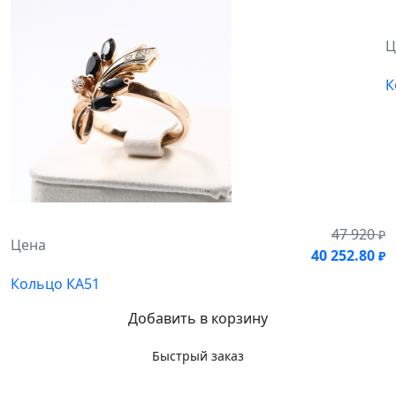
Ц
К
47 920
₽
Цена
40 252.80
₽
Кольцо КА51
Добавить в корзину
Быстрый заказ