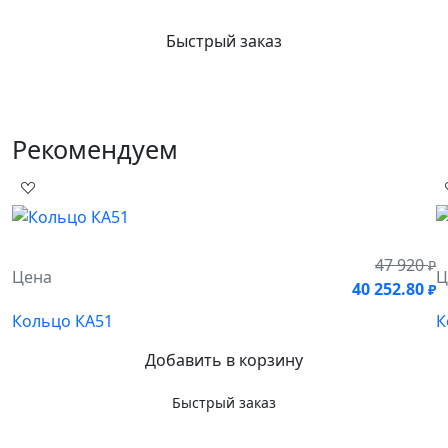
Быстрый заказ
Рекомендуем
47 920
₽
Цена
Ц
40 252.80
₽
Кольцо КА51
К
Добавить в корзину
Быстрый заказ