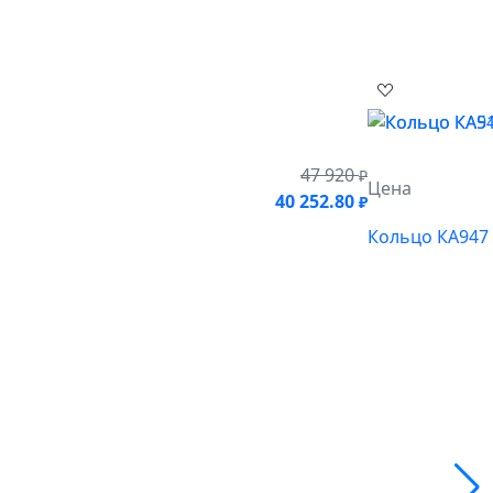
47 920
₽
Цена
40 252.80
₽
Кольцо КА947