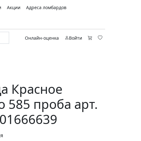
и
Акции
Адреса ломбардов
Онлайн-оценка
Войти
а Красное
о 585 проба арт.
01666639
ся