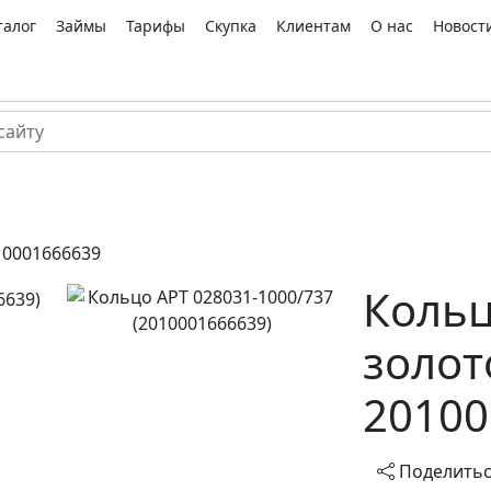
талог
Займы
Тарифы
Скупка
Клиентам
О нас
Новост
10001666639
Кольц
золот
20100
Поделить