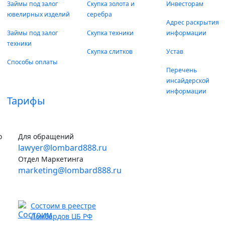
Займы под залог
Скупка золота и
Инвесторам
ювелирных изделий
серебра
Адрес раскрытия
Займы под залог
Скупка техники
информации
техники
Скупка слитков
Устав
Способы оплаты
Перечень
инсайдерской
информации
Тарифы
о
Для обращений
lawyer@lombard888.ru
Отдел Маркетинга
marketing@lombard888.ru
Состоим в реестре
Ломбардов ЦБ РФ