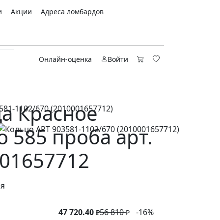
и
Акции
Адреса ломбардов
Онлайн-оценка
Войти
а Красное
о 585 проба арт.
01657712
ся
47 720.40
56 810
-16%
₽
₽