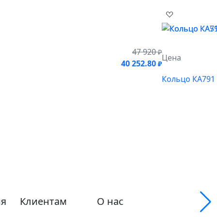
47 920
₽
Цена
40 252.80
₽
Кольцо КА791
я
Клиентам
О нас