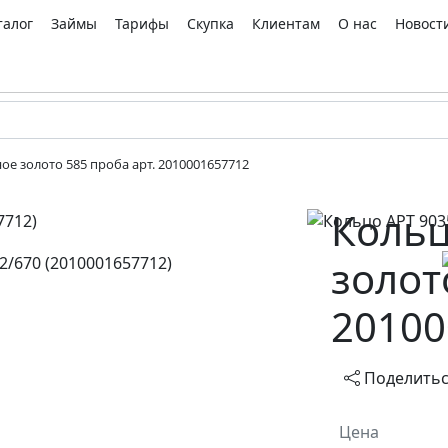
талог
Займы
Тарифы
Скупка
Клиентам
О нас
Новост
ое золото 585 проба арт. 2010001657712
Кольц
золот
20100
Поделить
Цена