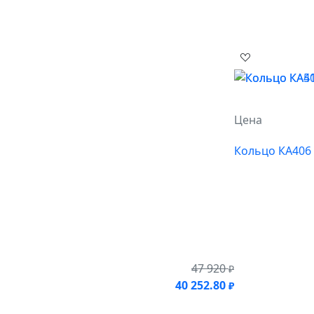
Цена
Кольцо КА406
47 920
₽
40 252.80
₽