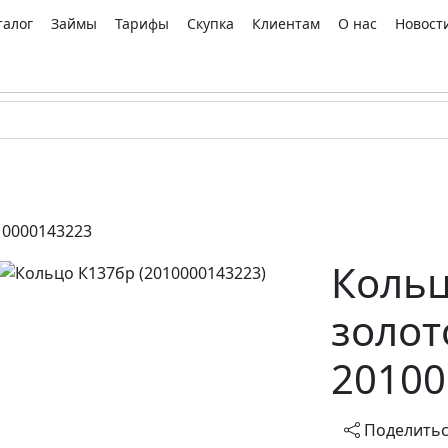
талог
Займы
Тарифы
Скупка
Клиентам
О нас
Новост
10000143223
Кольц
золот
20100
Поделить