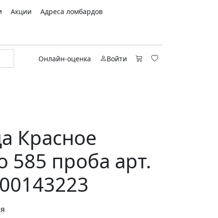
и
Акции
Адреса ломбардов
Онлайн-оценка
Войти
а Красное
о 585 проба арт.
00143223
ся