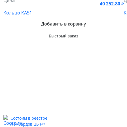
Цена
Ц
40 252.80
₽
Кольцо КА51
К
Добавить в корзину
Быстрый заказ
Состоим в реестре
Ломбардов ЦБ РФ