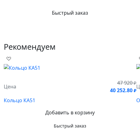
Быстрый заказ
Рекомендуем
47 920
₽
Цена
Ц
40 252.80
₽
Кольцо КА51
О
Добавить в корзину
Быстрый заказ