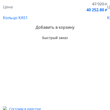
47 920
₽
Цена
Ц
40 252.80
₽
Кольцо КА51
К
Добавить в корзину
Быстрый заказ
Состоим в реестре