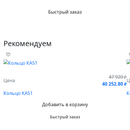
Быстрый заказ
Рекомендуем
47 920
₽
Цена
Ц
40 252.80
₽
Кольцо КА51
К
Добавить в корзину
Быстрый заказ