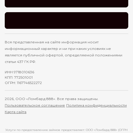
Вся представленная на сайте информация носит
информационный характер и ни при каких условиях не
является публичной офертой, определяемой положениями
статьи 437 ГК РФ.
ИНН 9718010636
КПП: 772501001
ОГРН: 1167746522272
2026, ООО «Ломбард 888». Все права защищены.
Пользовательское соглашение
Политика конфиденциальности
Карта сайта
Услуги по предоставлению займов предоставляет: ООО «Ломбард 888» (ОГРН