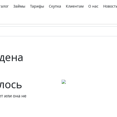
талог
Займы
Тарифы
Скупка
Клиентам
О нас
Новост
дена
алось
т или она не