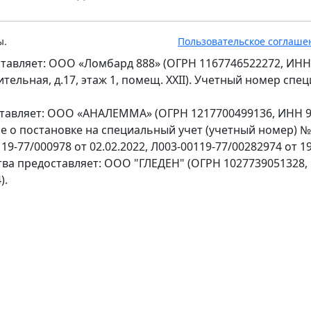
ы.
Пользовательское соглаше
тавляет: ООО «Ломбард 888» (ОГРН 1167746522272, ИНН
оительная, д.17, этаж 1, помещ. XXII). Учетный номер сп
ставляет: ООО «АНАЛЕММА» (ОГРН 1217700499136, ИНН 97
ение о постановке на специальный учет (учетный номер) 
9-77/000978 от 02.02.2022, Л003-00119-77/00282974 от 19
тва предоставляет: ООО "ГЛЕДЕН" (ОГРН 1027739051328,
).