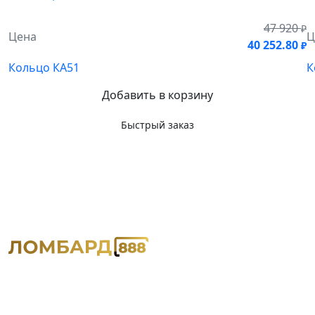
47 920
₽
Цена
Ц
40 252.80
₽
Кольцо КА51
К
Добавить в корзину
Быстрый заказ