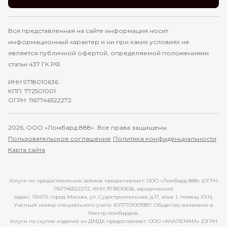
Вся представленная на сайте информация носит
информационный характер и ни при каких условиях не
является публичной офертой, определяемой положениями
статьи 437 ГК РФ.
ИНН 9718010636
КПП: 772501001
ОГРН: 1167746522272
2026, ООО «Ломбард 888». Все права защищены.
Пользовательское соглашение
Политика конфиденциальности
Карта сайта
Услуги по предоставлению займов предоставляет: ООО «Ломбард 888» (ОГРН
1167746522272, ИНН 9718010636, юридический
адрес: 115470, город Москва, ул. Судостроительная, д.17, этаж 1, помещ. XXII).
Учетный номер специального учета: ЮЛ7701009387. Общество включено в
Реестр ломбардов.
Услуги по скупке изделий из ДМДК предоставляет: ООО «АНАЛЕММА» (ОГРН