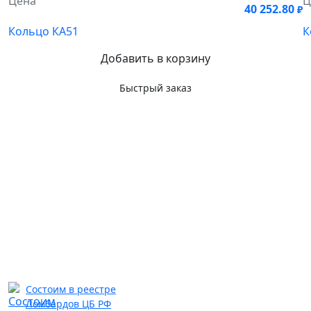
Цена
Ц
40 252.80
₽
Кольцо КА51
К
Добавить в корзину
Быстрый заказ
Состоим в реестре
Ломбардов ЦБ РФ