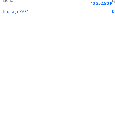
Цена
Ц
40 252.80
₽
Кольцо КА51
К