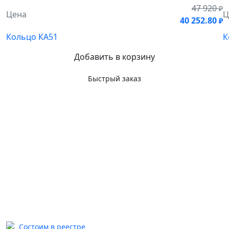
47 920
₽
Цена
Ц
40 252.80
₽
Кольцо КА51
К
Добавить в корзину
Быстрый заказ
Состоим в реестре