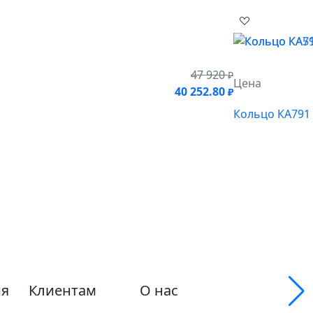
47 920
₽
Цена
40 252.80
₽
Кольцо КА791
я
Клиентам
О нас