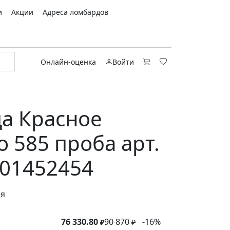
и
Акции
Адреса ломбардов
Онлайн-оценка
Войти
а Красное
о 585 проба арт.
01452454
ся
76 330.80
90 870
-16%
₽
₽