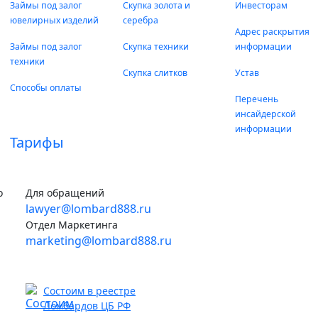
Займы под залог
Скупка золота и
Инвесторам
ювелирных изделий
серебра
Адрес раскрытия
Займы под залог
Скупка техники
информации
техники
Скупка слитков
Устав
Способы оплаты
Перечень
инсайдерской
информации
Тарифы
о
Для обращений
lawyer@lombard888.ru
Отдел Маркетинга
marketing@lombard888.ru
Состоим в реестре
Ломбардов ЦБ РФ