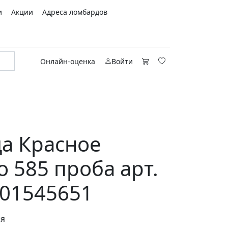
и
Акции
Адреса ломбардов
Онлайн-оценка
Войти
а Красное
о 585 проба арт.
01545651
ся