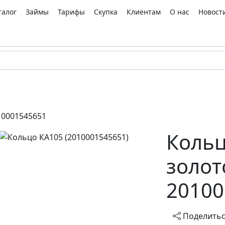
талог
Займы
Тарифы
Скупка
Клиентам
О нас
Новост
10001545651
Кольц
золот
20100
Поделить