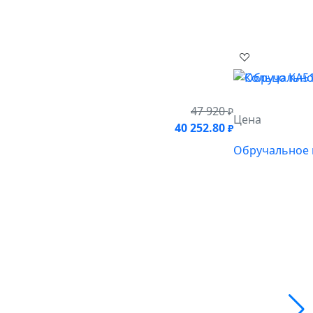
47 920
₽
Цена
40 252.80
₽
Обручальное 