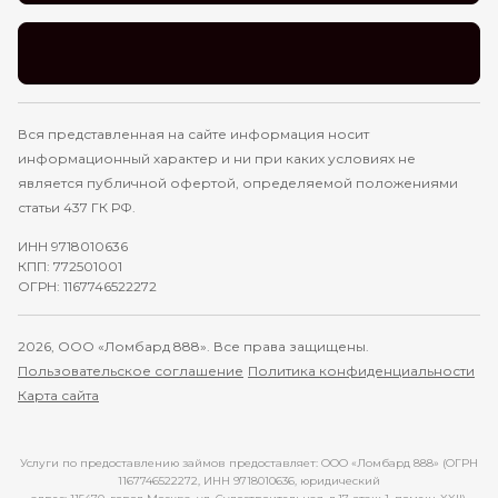
Вся представленная на сайте информация носит
информационный характер и ни при каких условиях не
является публичной офертой, определяемой положениями
статьи 437 ГК РФ.
ИНН 9718010636
КПП: 772501001
ОГРН: 1167746522272
2026, ООО «Ломбард 888». Все права защищены.
Пользовательское соглашение
Политика конфиденциальности
Карта сайта
Услуги по предоставлению займов предоставляет: ООО «Ломбард 888» (ОГРН
1167746522272, ИНН 9718010636, юридический