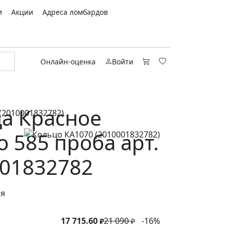
и
Акции
Адреса ломбардов
Онлайн-оценка
Войти
а Красное
о 585 проба арт.
01832782
ся
17 715.60
21 090
-16%
₽
₽