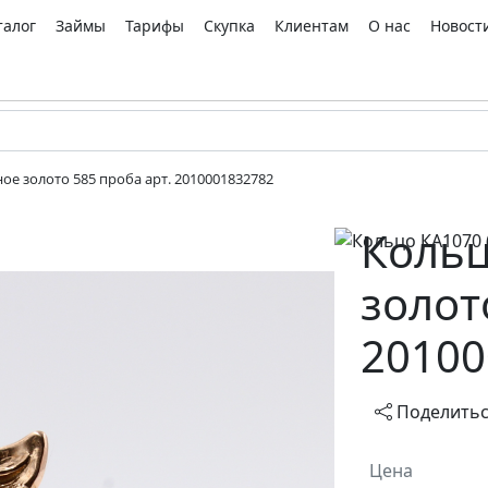
талог
Займы
Тарифы
Скупка
Клиентам
О нас
Новост
ое золото 585 проба арт. 2010001832782
Кольц
золот
20100
Поделить
Цена