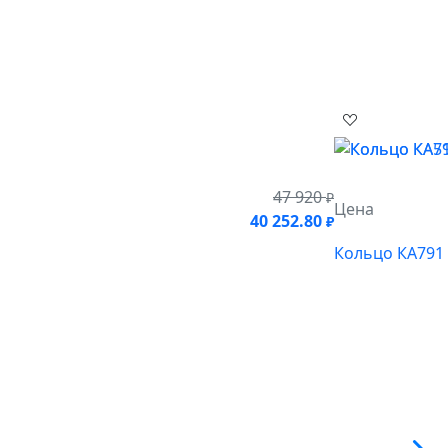
47 920
₽
Цена
40 252.80
₽
Кольцо КА791