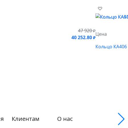
47 920
₽
Цена
40 252.80
₽
Кольцо КА406
я
Клиентам
О нас