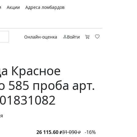
и
Акции
Адреса ломбардов
Онлайн-оценка
Войти
а Красное
о 585 проба арт.
01831082
ся
26 115.60
31 090
-16%
₽
₽