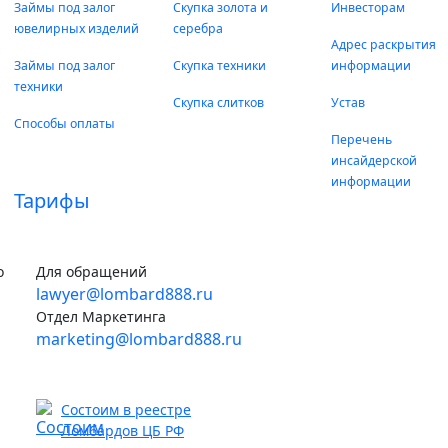
Займы под залог
Скупка золота и
Инвесторам
ювелирных изделий
серебра
Адрес раскрытия
Займы под залог
Скупка техники
информации
техники
Скупка слитков
Устав
Способы оплаты
Перечень
инсайдерской
информации
Тарифы
о
Для обращений
lawyer@lombard888.ru
Отдел Маркетинга
marketing@lombard888.ru
Состоим в реестре
Ломбардов ЦБ РФ