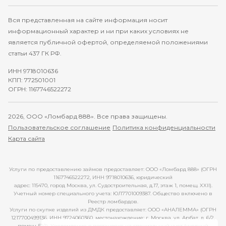
Вся представленная на сайте информация носит
информационный характер и ни при каких условиях не
является публичной офертой, определяемой положениями
статьи 437 ГК РФ.
ИНН 9718010636
КПП: 772501001
ОГРН: 1167746522272
2026, ООО «Ломбард 888». Все права защищены.
Пользовательское соглашение
Политика конфиденциальности
Карта сайта
Услуги по предоставлению займов предоставляет: ООО «Ломбард 888» (ОГРН
1167746522272, ИНН 9718010636, юридический
адрес: 115470, город Москва, ул. Судостроительная, д.17, этаж 1, помещ. XXII).
Учетный номер специального учета: ЮЛ7701009387. Общество включено в
Реестр ломбардов.
Услуги по скупке изделий из ДМДК предоставляет: ООО «АНАЛЕММА» (ОГРН
1217700499136, ИНН 9724060360, местонахождение: г. Москва, ул. Арбат, д. 6/2,
помещ. 51/1). Уведомление о постановке на специальный учет (учетный