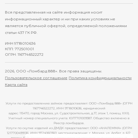
Вся представленная на сайте информация носит
информационный характер и ни при каких условиях не
является публичной офертой, определяемой положениями
статьи 437 ГК РФ.
ИНН 9718010636
КПП: 772501001
ОГРН: 1167746522272
2026, ООО «Ломбард 888». Все права защищены.
Пользовательское соглашение
Политика конфиденциальности
Карта сайта
Услуги по предоставлению займов предоставляет: ООО «Ломбард 888» (ОГРН
1167746522272, ИНН 9718010636, юридический
адрес: 115470, город Москва, ул. Судостроительная, д.17, этаж 1, помещ. XXII).
Учетный номер специального учета: ЮЛ7701009387. Общество включено в
Реестр ломбардов.
Услуги по скупке изделий из ДМДК предоставляет: ООО «АНАЛЕММА» (ОГРН
1217700499136, ИНН 9724060360, местонахождение: г. Москва, ул. Арбат, д. 6/2,
помещ. 51/1). Уведомление о постановке на специальный учет (учетный