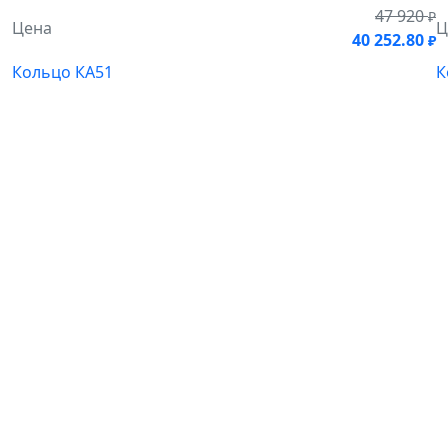
47 920
₽
Цена
Ц
40 252.80
₽
Кольцо КА51
К