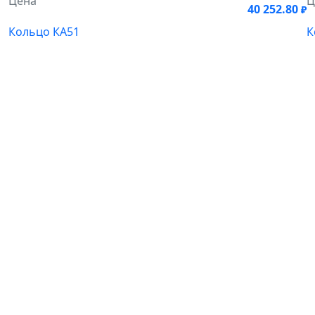
Цена
Ц
40 252.80
₽
Кольцо КА51
К