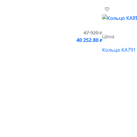
47 920
₽
Цена
40 252.80
₽
Кольцо КА791