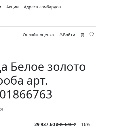
и
Акции
Адреса ломбардов
Онлайн-оценка
Войти
а Белое золото
роба арт.
01866763
ся
29 937.60
35 640
-16%
₽
₽