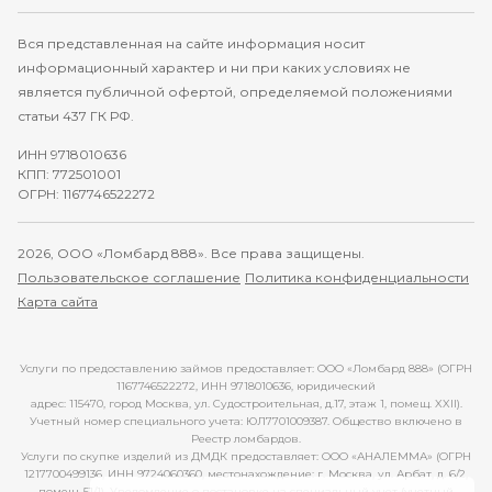
Вся представленная на сайте информация носит
информационный характер и ни при каких условиях не
является публичной офертой, определяемой положениями
статьи 437 ГК РФ.
ИНН 9718010636
КПП: 772501001
ОГРН: 1167746522272
2026, ООО «Ломбард 888». Все права защищены.
Пользовательское соглашение
Политика конфиденциальности
Карта сайта
Услуги по предоставлению займов предоставляет: ООО «Ломбард 888» (ОГРН
1167746522272, ИНН 9718010636, юридический
адрес: 115470, город Москва, ул. Судостроительная, д.17, этаж 1, помещ. XXII).
Учетный номер специального учета: ЮЛ7701009387. Общество включено в
Реестр ломбардов.
Услуги по скупке изделий из ДМДК предоставляет: ООО «АНАЛЕММА» (ОГРН
1217700499136, ИНН 9724060360, местонахождение: г. Москва, ул. Арбат, д. 6/2,
помещ. 51/1). Уведомление о постановке на специальный учет (учетный