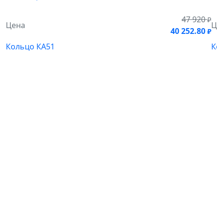
47 920
₽
Цена
Ц
40 252.80
₽
Кольцо КА51
К