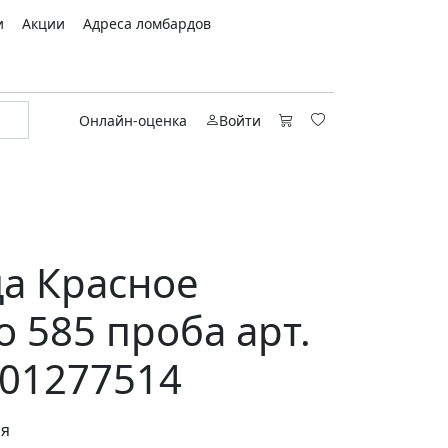
и
Акции
Адреса ломбардов
Онлайн-оценка
Войти
а Красное
о 585 проба арт.
01277514
ся