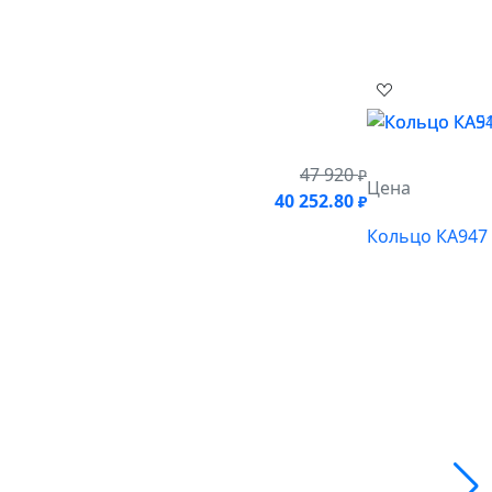
47 920
₽
Цена
40 252.80
₽
Кольцо КА947