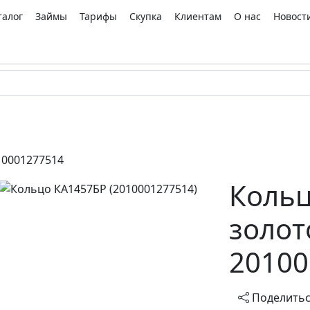
талог
Займы
Тарифы
Скупка
Клиентам
О нас
Новост
10001277514
Кольц
золот
20100
Поделить