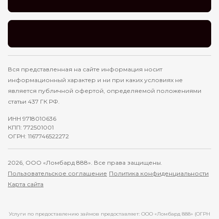
Вся представленная на сайте информация носит
информационный характер и ни при каких условиях не
является публичной офертой, определяемой положениями
статьи 437 ГК РФ.
ИНН 9718010636
КПП: 772501001
ОГРН: 1167746522272
2026, ООО «Ломбард 888». Все права защищены.
Пользовательское соглашение
Политика конфиденциальности
Карта сайта
Услуги по предоставлению займов предоставляет: ООО «Ломбард 888» (ОГРН