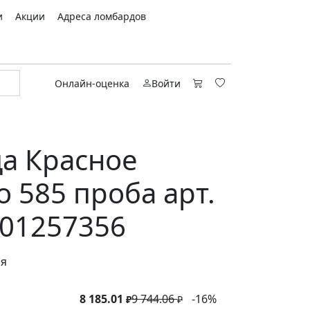
и
Акции
Адреса ломбардов
Онлайн-оценка
Войти
а Красное
о 585 проба арт.
01257356
ся
8 185.01
9 744.06
-16%
₽
₽