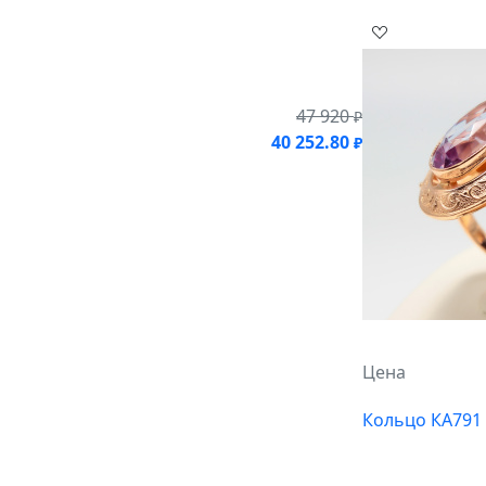
47 920
₽
40 252.80
₽
Цена
Кольцо КА791