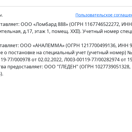
ы.
Пользовательское соглаше
тавляет: ООО «Ломбард 888» (ОГРН 1167746522272, ИНН
оительная, д.17, этаж 1, помещ. XXII). Учетный номер сп
ставляет: ООО «АНАЛЕММА» (ОГРН 1217700499136, ИНН 97
ение о постановке на специальный учет (учетный номер) 
9-77/000978 от 02.02.2022, Л003-00119-77/00282974 от 19
тва предоставляет: ООО "ГЛЕДЕН" (ОГРН 1027739051328,
).