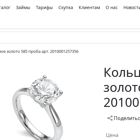
талог
Займы
Тарифы
Скупка
Клиентам
О нас
Новост
ое золото 585 проба арт. 2010001257356
Кольц
золот
20100
Поделить
Цена