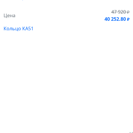
47 920
₽
Цена
40 252.80
₽
Кольцо КА51