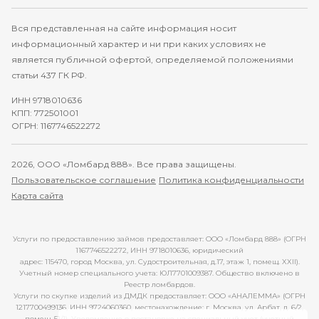
Вся представленная на сайте информация носит
информационный характер и ни при каких условиях не
является публичной офертой, определяемой положениями
статьи 437 ГК РФ.
ИНН 9718010636
КПП: 772501001
ОГРН: 1167746522272
2026, ООО «Ломбард 888». Все права защищены.
Пользовательское соглашение
Политика конфиденциальности
Карта сайта
Услуги по предоставлению займов предоставляет: ООО «Ломбард 888» (ОГРН
1167746522272, ИНН 9718010636, юридический
адрес: 115470, город Москва, ул. Судостроительная, д.17, этаж 1, помещ. XXII).
Учетный номер специального учета: ЮЛ7701009387. Общество включено в
Реестр ломбардов.
Услуги по скупке изделий из ДМДК предоставляет: ООО «АНАЛЕММА» (ОГРН
1217700499136, ИНН 9724060360, местонахождение: г. Москва, ул. Арбат, д. 6/2,
помещ. 51/1). Уведомление о постановке на специальный учет (учетный