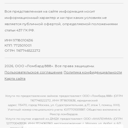
Вся представленная на сайте информация носит
информационный характер и ни при каких условиях не
является публичной офертой, определяемой положениями
статьи 437 ГК РФ.
ИНН 9718010636
КПП: 772501001
ОГРН: 1167746522272
2026, ООО «Ломбард 888». Все права защищены.
Пользовательское соглашение
Политика конфиденциальности
Карта сайта
Услуги по предоставлению займов предоставляет: ООО «Ломбард 888» (ОГРН
1167746522272, ИНН 9718010636, юридический
адрес: 115470, город Москва, ул. Судостроительная, д.17, этаж 1, помещ. XXII).
Учетный номер специального учета: ЮЛ7701009387. Общество включено в
Реестр ломбардов.
Услуги по скупке изделий из ДМДК предоставляет: ООО «АНАЛЕММА» (ОГРН
1217700499136, ИНН 9724060360, местонахождение: г. Москва, ул. Арбат, д. 6/2,
помещ. 51/1). Уведомление о постановке на специальный учет (учетный