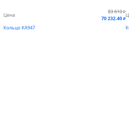
83 610
₽
Цена
Ц
70 232.40
₽
Кольцо КА947
К