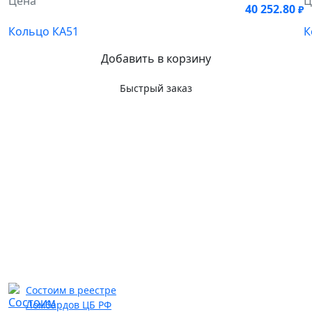
Цена
Ц
40 252.80
₽
Кольцо КА51
К
Добавить в корзину
Быстрый заказ
Состоим в реестре
Ломбардов ЦБ РФ